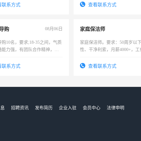
看联系方式
查看联系方式
导购
08月06日
家庭保洁师
购10名，要求;18-35之间，气质
家庭保洁师。要求：50周岁以
通能力强，有团队合作精神，有
性、干净利索，月薪4000+，
，有工作经验者优先！
时间灵活，不需坐班，适合宝
太太等。
看联系方式
查看联系方式
信息
招聘资讯
发布简历
企业入驻
会员中心
法律申明
们