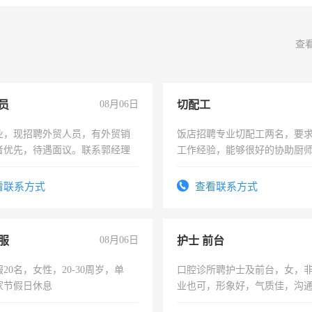
查
员
08月06日
切配工
业，现招聘外贸人员，有外贸销
饭店招聘专业切配工两名，要
者优先，待遇面议。联系郭经理
工作经验，能够很好的协助厨
作。包吃住，每月有公休，工资35
4500。
看联系方式
查看联系方式
服
08月06日
护士 前台
20名，女性，20-30周岁，单
口腔诊所聘护士及前台，女，
家节假日休息
业也可，形象好，气质佳，沟
强。面试，周日休息。