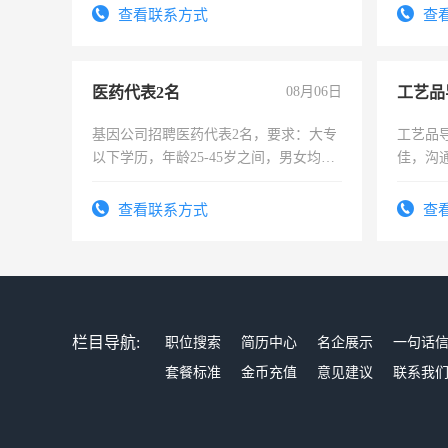
查看联系方式
查
医药代表2名
08月06日
工艺品
基因公司招聘医药代表2名，要求：大专
工艺品导
以下学历，年龄25-45岁之间，男女均
佳，沟
可，需要具有营销经验，从事过医药代
上进心
表或者有医学资质的优先，底薪+绩效，
查看联系方式
查
交五险。
栏目导航:
职位搜索
简历中心
名企展示
一句话
套餐标准
金币充值
意见建议
联系我