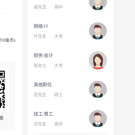
梁先生
·
高中
网络/IT
叶先生
·
大专
10金币)
财务/会计
张女士
·
大专
其他职位
范先生
·
硕士
技工/普工
息
邓先生
·
高中