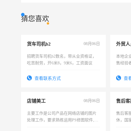
猜您喜欢
货车司机b2
08月06日
外贸人
招聘货车司机b2数名，带从业资格证，
本地企
吃苦耐劳，开6米8，9米6，工资面议
售经验
查看联系方式
查
店铺美工
08月06日
售后客
主要工作是公司产品在网络店铺的图片
售后客服
处理工作，要求熟练运用PS修图软件,工
休，国
作时间每天8小时，待遇优厚。