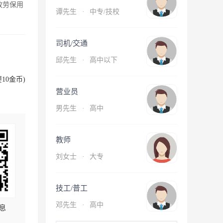
放劳保用
谭先生
·
中专/技校
司机/交通
邱先生
·
高中以下
10金币)
营业员
男先生
·
高中
教师
刘女士
·
大专
技工/普工
邓先生
·
高中
息