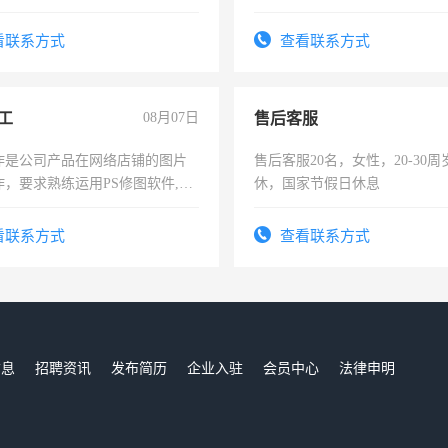
活，不需坐班，适合宝妈、全职
上进心，有工作经验者优先！
。
看联系方式
查看联系方式
工
08月07日
售后客服
作是公司产品在网络店铺的图片
售后客服20名，女性，20-30
作，要求熟练运用PS修图软件,工
休，国家节假日休息
每天8小时，待遇优厚。
看联系方式
查看联系方式
信息
招聘资讯
发布简历
企业入驻
会员中心
法律申明
们