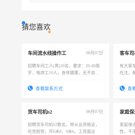
猜您喜欢
车间流水线操作工
08月07日
客车司
招聘车间工人(男)20名，要求：20-40周
有大客
岁，电焊工10人，身体健康，无不良嗜
吃注，
好。薪资：4500-7000元，标准八人间住
宿，免费发放劳保用品，两班倒，每月
查看联系方式
查
25号准时发放工资，工作时间10小时
货车司机b2
08月07日
家庭保
招聘货车司机b2数名，带从业资格证，
家庭保
吃苦耐劳，开6米8，9米6，工资面议
性、干净