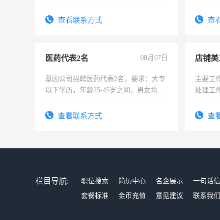
时间灵
太太等
查看联系方式
查
医药代表2名
08月07日
店铺美
基因公司招聘医药代表2名，要求：大专
主要工
以下学历，年龄25-45岁之间，男女均
处理工
可，需要具有营销经验，从事过医药代
作时间
表或者有医学资质的优先，底薪+绩效，
查看联系方式
查
交五险。
栏目导航:
职位搜索
简历中心
名企展示
一句话
套餐标准
金币充值
意见建议
联系我